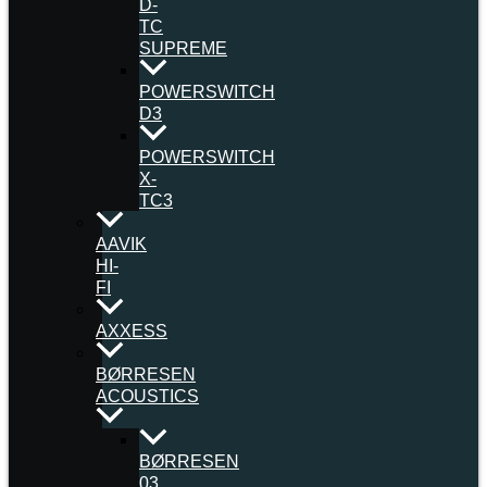
D-
TC
SUPREME
POWERSWITCH
D3
POWERSWITCH
X-
TC3
AAVIK
HI-
FI
AXXESS
BØRRESEN
ACOUSTICS
BØRRESEN
03