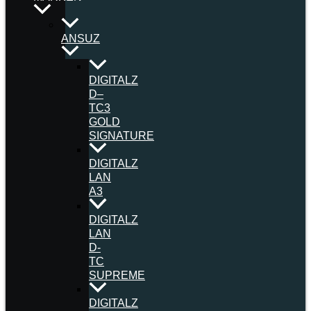
ANSUZ
DIGITALZ
D–
TC3
GOLD
SIGNATURE
DIGITALZ
LAN
A3
DIGITALZ
LAN
D-
TC
SUPREME
DIGITALZ