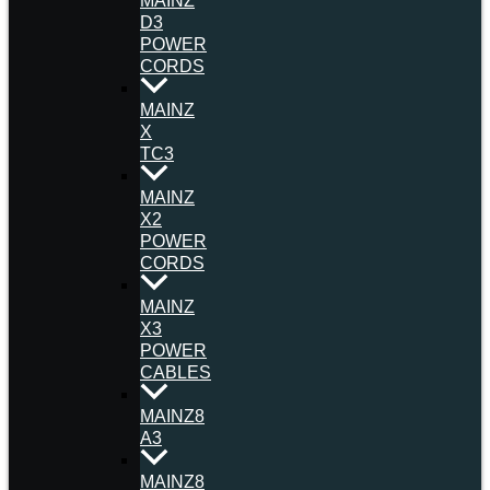
MAINZ
D3
POWER
CORDS
MAINZ
X
TC3
MAINZ
X2
POWER
CORDS
MAINZ
X3
POWER
CABLES
MAINZ8
A3
MAINZ8