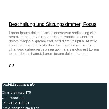
Beschallung und Sitzungszimmer, Focus
Lorem ipsum dolor sit amet, consetetur sadipscing elitr,
sed diam nonumy eirmod tempor invidunt ut labore et
dolore magna aliquyam erat, sed diam voluptua. At vero
eos et accusam et justo duo dolores et ea rebum. Stet
clita kasd gubergren, no sea takimata sanctus est Lorem
ipsum dolor sit amet. Lorem ipsum dolor sit amet,
Tonbild Spinnerei AG
Chamerstrasse 175
CH – 6300 Zug
+41 041 211 11 01
info@tonbildspinnerei.ch