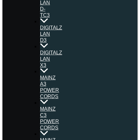
LAN
D-
TC3
DIGITALZ
LAN
D3
DIGITALZ
LAN
X3
MAINZ
A3
POWER
CORDS
MAINZ
C3
POWER
CORDS