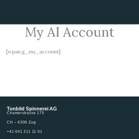
Zum
Inhalt
springen
My AI Account
[wpaicg_my_account]
Tonbild Spinnerei AG
Chamerstrasse 175
CH – 6300 Zug
+41 041 211 11 01